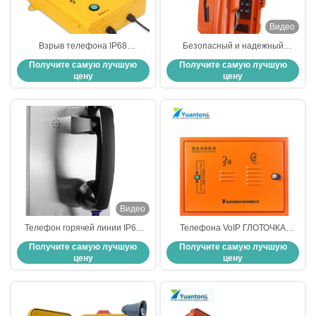
Видео
Взрыв телефона IP68
Безопасный и надежный
железнодорожного маяка
промышленный телефон VoIP
Получите самую лучшую
Получите самую лучшую
промышленный VOIP тоннеля
хэндс-фри для химических
цену
цену
шоссе погодостойкий анти-
заводов тоннеля
Видео
Телефон горячей линии IP68
Телефона VoIP ГЛОТОЧКА
анти- телефона вандала
тоннеля влаги устойчивые
Получите самую лучшую
Получите самую лучшую
промышленного VOIP
телефоны промышленного
цену
цену
погодостойкий
погодостойкие