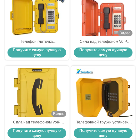
Видео
Телефон глоточка
Сила над телефоном VoIP
алюминиевого сплава телефона
локальных сетей
Получите самую лучшую
Получите самую лучшую
VoIP автоматической шкалы
промышленным подгоняла цвет
цену
цену
промышленный изрезанный с
для минирования
предупреждая лампой
Видео
Сила над телефоном VoIP
Телефонной трубки установки
локальных сетей
телефона Voip ворот локальных
Получите самую лучшую
Получите самую лучшую
промышленным подгоняла цвет
сетей шнур желтой
цену
цену
для минирования
промышленной стальной