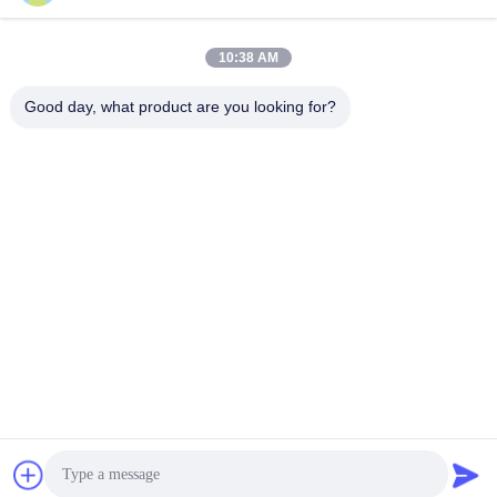
Быстрый контакт
10:38 AM
Адрес
Good day, what product are you looking for?
Инновационный центр Чжихуэй, здание А, комната No
607, Шэньчжэнь - 518102, Гуандун, Китай
Телефон
86--19926404701
Электронная почта
tony@szyuantong.com
Политика уединения
|
Карта сайта
| Качество Китая хорошее
Промышленный погодостойкий телефон Поставщик. ©
авторского права 2022-2026 Shenzhen Yuantong Modern
Technology Co., Ltd. . Все права защищены.