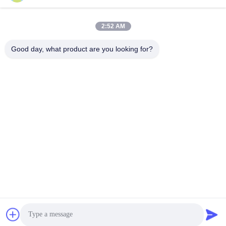
Быстрый контакт
2:52 AM
Адрес
Инновационный центр Чжихуэй, здание А, комната No
Good day, what product are you looking for?
607, Шэньчжэнь - 518102, Гуандун, Китай
Телефон
86--19926404701
Электронная почта
tony@szyuantong.com
Политика уединения
|
Карта сайта
| Качество Китая хорошее
Промышленный погодостойкий телефон Поставщик. ©
авторского права 2022-2026 Shenzhen Yuantong Modern
Technology Co., Ltd. . Все права защищены.