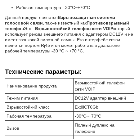
Рабочая температура: -30°C~+70°C
Данный продукт является
Взрывозащитная система
голосовой связи
, также известный как
Противовзрывный
телефон
Это...
Взрывостойкий телефон сети VOIP
который
использует режим внешнего питания с адаптером DC12V и не
имеет звонковой пилотной лампы. Его интерфейс связи
является портом Rj45 и он может работать в диапазоне
рабочей температуры -30 °C ~ +70 °C.
Технические параметры:
Взрывостойкий телефон
Наименование продукта
сети VOIP
Режим питания
DC12V адаптер внешний
Взрывостойкий класс
ExdllCT6Gb
Рабочая температура
-30°C~+70°C
Полный дуплекс на
Вызов
телефоне