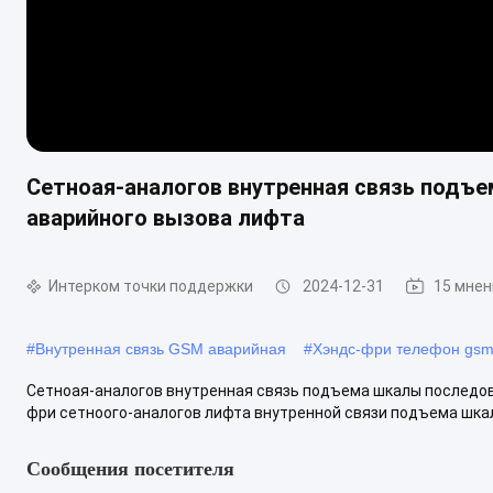
Сетноая-аналогов внутренная связь подъ
аварийного вызова лифта
Интерком точки поддержки
2024-12-31
15 мнен
#
Внутренная связь GSM аварийная
#
Хэндс-фри телефон gsm
Сетноая-аналогов внутренная связь подъема шкалы последов
фри сетноого-аналогов лифта внутренной связи подъема шка
Сообщения посетителя