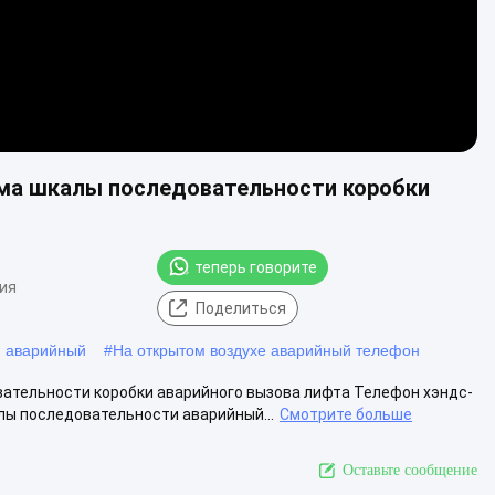
ема шкалы последовательности коробки
теперь говорите
ия
Поделиться
 аварийный
#
На открытом воздухе аварийный телефон
ательности коробки аварийного вызова лифта Телефон хэндс-
лы последовательности аварийный...
Смотрите больше
Оставьте сообщение