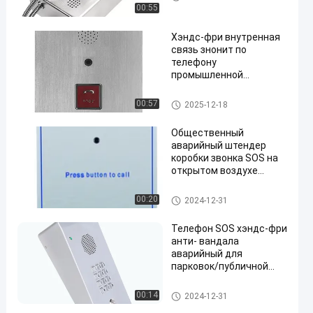
ый
00:55
Хэндс-фри внутренная
связь знонит по
телефону
промышленной
аварийной внутренной
связи для
Интерком точки поддержки
00:57
2025-12-18
общественных мест
Общественный
аварийный штендер
коробки звонка SOS на
открытом воздухе
Rustproof устанавливая
тип
Интерком точки поддержки
00:20
2024-12-31
Телефон SOS хэндс-фри
анти- вандала
аварийный для
парковок/публичной
арены
Интерком точки поддержки
00:14
2024-12-31