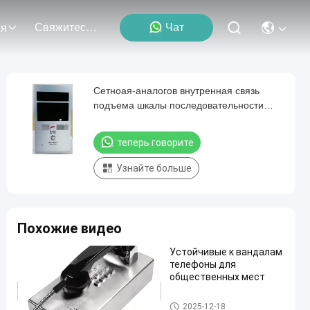
Свяжитесь Мы
Чат
ия
Сетноая-аналогов внутренная связь
подъема шкалы последовательности
коробки аварийного вызова лифта
теперь говорите
Узнайте больше
Похожие видео
Устойчивые к вандалам
телефоны для
общественных мест
Телефон вандала устойчив
2025-12-18