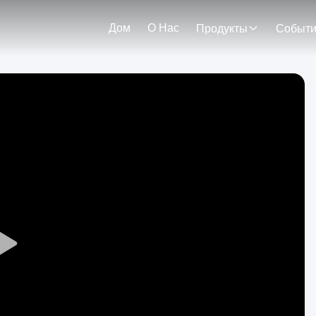
Дом
О Нас
Продукты
Событ
Play
Video