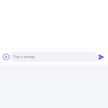
Быстрый контакт
Адрес
Инновационный центр Чжихуэй, здание А, комната No
607, Шэньчжэнь - 518102, Гуандун, Китай
Телефон
86--19926404701
Электронная почта
tony@szyuantong.com
Photo
Video Call
Политика уединения
|
Карта сайта
| Качество Китая хорошее
Audio Call