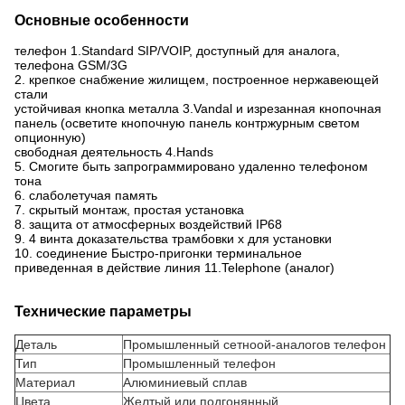
Основные особенности
телефон 1.Standard SIP/VOIP, доступный для аналога,
телефона GSM/3G
2. крепкое снабжение жилищем, построенное нержавеющей
стали
устойчивая кнопка металла 3.Vandal и изрезанная кнопочная
панель (осветите кнопочную панель контржурным светом
опционную)
свободная деятельность 4.Hands
5. Смогите быть запрограммировано удаленно телефоном
тона
6. слаболетучая память
7. скрытый монтаж, простая установка
8. защита от атмосферных воздействий IP68
9. 4 винта доказательства трамбовки x для установки
10. соединение Быстро-пригонки терминальное
приведенная в действие линия 11.Telephone (аналог)
Технические параметры
Деталь
Промышленный сетноой-аналогов телефон
Тип
Промышленный телефон
Материал
Алюминиевый сплав
Цвета
Желтый или подгонянный