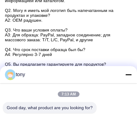
информацией или каталогом.
Q2. Могу я иметь мой логотип быть напечатанным на
продуктах и упаковке?
A2: OEM радушен.
Q3. Что ваши условия оплаты?
A3: Для образца: PayPal, западное соединение; для
массового заказа: T/T, L/C, PayPal, и другие
Q4. Что срок поставки образца был бы?
A4: Регулярно 3-7 дней
Q5. Вы предлагаете гарантируете для продуктов?
A5. Да, мы предлагаем гарантию 18months для наших
продуктов.
tony
Бирки:
7:13 AM
Промышленный Телефон VoIP Погодостойкий
Good day, what product are you looking for?
Телефон VoIP Тоннеля Промышленный
Телефон VoIP Шоссе Промышленный